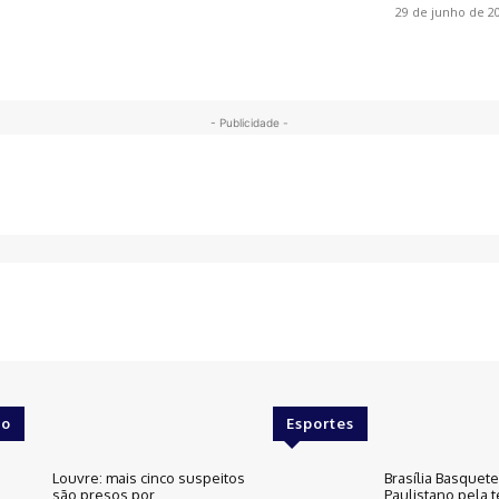
29 de junho de 2
- Publicidade -
o
Esportes
Louvre: mais cinco suspeitos
Brasília Basquet
são presos por
Paulistano pela t