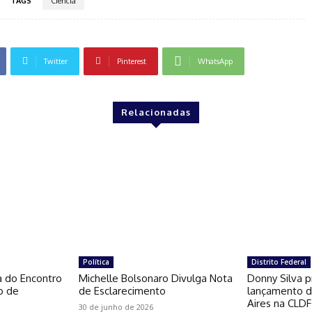
TAGS
Ciência
Twitter
Pinterest
WhatsApp
Relacionadas
Política
Distrito Federal
a do Encontro
Michelle Bolsonaro Divulga Nota
Donny Silva p
o de
de Esclarecimento
lançamento do
Aires na CLDF
30 de junho de 2026