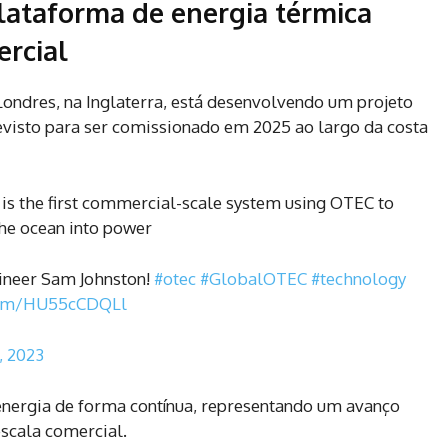
lataforma de energia térmica
ercial
ndres, na Inglaterra, está desenvolvendo um projeto
visto para ser comissionado em 2025 ao largo da costa
s the first commercial-scale system using OTEC to
the ocean into power
gineer Sam Johnston!
#otec
#GlobalOTEC
#technology
.com/HU55cCDQLl
, 2023
 energia de forma contínua, representando um avanço
scala comercial.