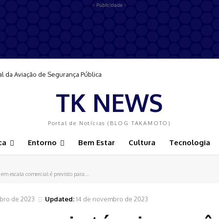
- Publicidade -
al da Aviação de Segurança Pública
TK NEWS
Portal de Notícias (BLOG TAKAMOTO)
ca
Entorno
Bem Estar
Cultura
Tecnologia
em escala comercial é previsto para...
bro de 2023
Updated:
14 de novembro de 2023