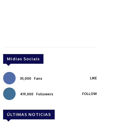
Midias Sociais
LIKE
35,000
Fans
FOLLOW
419,000
Followers
ÚLTIMAS NOTICIAS