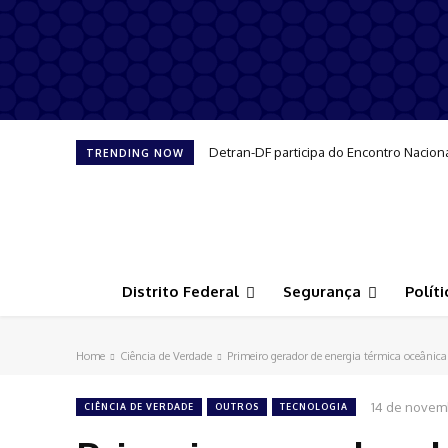
Detran-DF participa do Encontro Nacion
TRENDING NOW
Distrito Federal
Segurança
Políti
Home
Ciência de Verdade
Primeiro gerador de energia térmica oceânica 
14 de novem
CIÊNCIA DE VERDADE
OUTROS
TECNOLOGIA